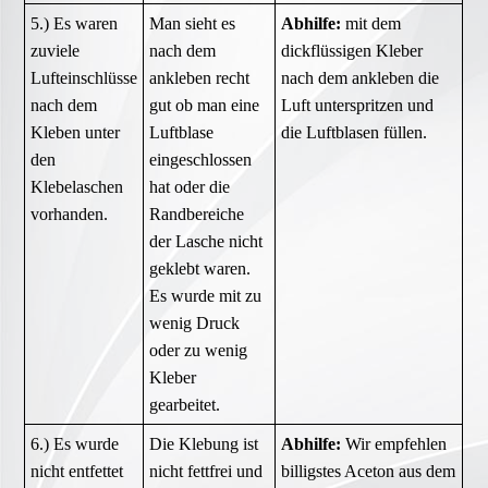
5.) Es waren
Man sieht es
Abhilfe:
mit dem
zuviele
nach dem
dickflüssigen Kleber
Lufteinschlüsse
ankleben recht
nach dem ankleben die
nach dem
gut ob man eine
Luft unterspritzen und
Kleben unter
Luftblase
die Luftblasen füllen.
den
eingeschlossen
Klebelaschen
hat oder die
vorhanden.
Randbereiche
der Lasche nicht
geklebt waren.
Es wurde mit zu
wenig Druck
oder zu wenig
Kleber
gearbeitet.
6.) Es wurde
Die Klebung ist
Abhilfe:
Wir empfehlen
nicht entfettet
nicht fettfrei und
billigstes Aceton aus dem