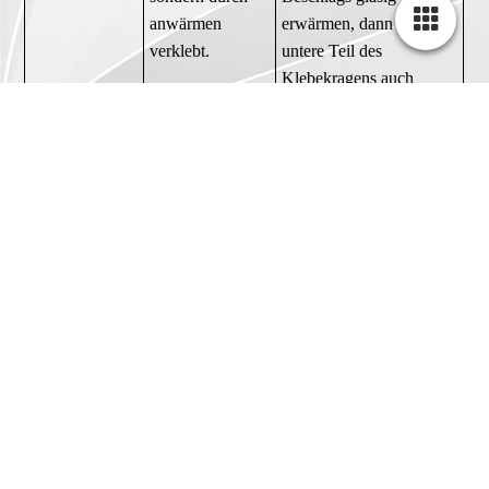
anwärmen
erwärmen, dann das
verklebt.
untere Teil des
Klebekragens auch
erwärmen und dann erst
mit dem schweißen
beginnen. Temperatur
und Druck lassen auf der
Innenseite einen Wulst
erscheinen, Dann ist
korrekt verschweißt.
Info Spezialkleber
Das Abschleifen der Hornkapsel mit dem Schleifpapier dient
nicht zum aufrauhen sondern zum glätten. Der Spezialkleber
kann nur kleinere Unebenheiten ausgleichen, ansonsten sollte