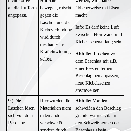
nicht korrekt
Hufplatte
werden, wie man es
an die Hufform
bewegen, rutscht
üblicherweise mit Eisen
angepasst.
gegen die
macht.
Laschen und die
Info: Es darf keine Luft
Klebeverbindung
zwischen Hornwand und
wird durch
Klebelaschenanfang sein.
mechanische
Krafteinwirkung
Abhilfe:
Laschen von
gelöst.
dem Beschlag mit z.B.
einer Flex entfernen.
Beschlag neu anpassen,
neue Klebelaschen
anschweißen.
9.) Die
Hier wurden die
Abhilfe:
Vor dem
Laschen lösen
Materialien nicht
schweißen den Beschlag
sich von dem
miteinander
grunderwärmen, dann
Beschlag
verschweißt
den Schweißbereich des
sondern durch
Beschlags glasig