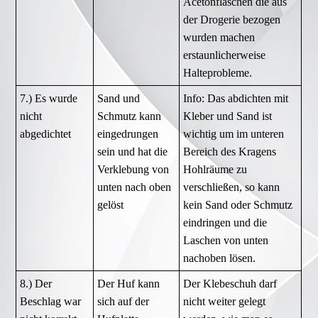
Acetonflaschen die aus
der Drogerie bezogen
wurden machen
erstaunlicherweise
Halteprobleme.
7.) Es wurde
Sand und
Info: Das abdichten mit
nicht
Schmutz kann
Kleber und Sand ist
abgedichtet
eingedrungen
wichtig um im unteren
sein und hat die
Bereich des Kragens
Verklebung von
Hohlräume zu
unten nach oben
verschließen, so kann
gelöst
kein Sand oder Schmutz
eindringen und die
Laschen von unten
nachoben lösen.
8.) Der
Der Huf kann
Der Klebeschuh darf
Beschlag war
sich auf der
nicht weiter gelegt