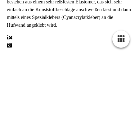
bestehen aus einem sehr reißfesten Elastomer, das sich sehr
einfach an die Kunststoffbeschläge anschweißen lässt und dann
mittels eines Spezialklebers (Cyanacrylatkleber) an die
Hufwand angeklebt wird.
Spezialkleber
Spezialkleber
Spezialkleber Glue on shoe
Spezialkleber Cyanacrylatkleber in
dünnflüssig oder dickflüssig erhältlich. Es gibt keine Winter-
Sommerversion. Mit dem dünnen werden in der Regel die