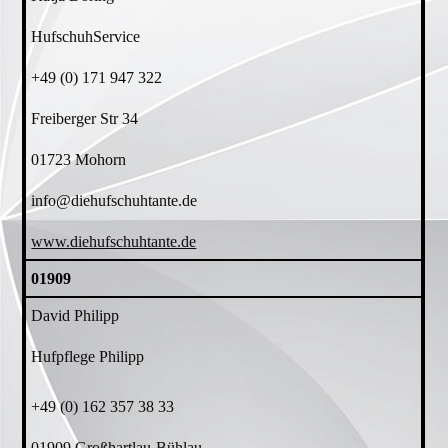
HufschuhService
+49 (0) 171 947 322
Freiberger Str 34
01723 Mohorn
info@diehufschuhtante.de
www.diehufschuhtante.de
01909
David Philipp
Hufpflege Philipp
+49 (0) 162 357 38 33
01909 Großhartlau-Bühlau