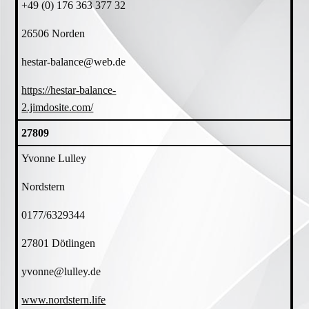
+49 (0) 176 363 377 32
26506 Norden
hestar-balance@web.de
https://hestar-balance-
2.jimdosite.com/
27809
Yvonne Lulley
Nordstern
0177/6329344
27801 Dötlingen
yvonne@lulley.de
www.nordstern.life