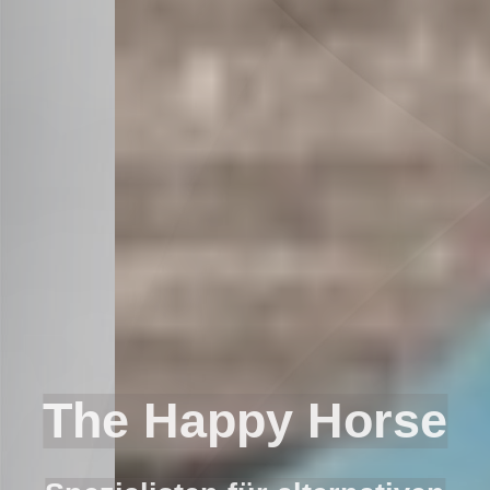
The Happ
y Horse